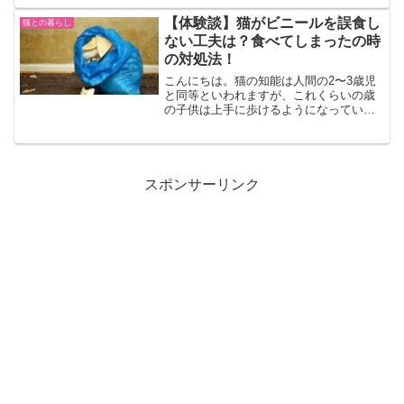
という飼い主さんも多いはずです。そこ
で、こちらを見つめてくる時の飼い猫の
【体験談】猫がビニールを誤食し
猫との暮らし
心理や、野良猫の場合の対...
ない工夫は？食べてしまったの時
の対処法！
こんにちは。猫の知能は人間の2〜3歳児
と同等といわれますが、これくらいの歳
の子供は上手に歩けるようになっていろ
いろなものに興味を持つ年頃ですよね。
それゆえに、誤飲事故なんかもよく起き
たりします。猫もやはり人間と同じとい
うか、目を離すとすぐに...
スポンサーリンク