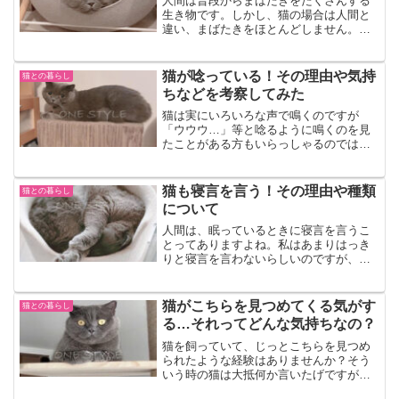
人間は普段からまばたきをたくさんする
生き物です。しかし、猫の場合は人間と
違い、まばたきをほとんどしません。そ
して、だからこそ猫はまばたきでいろい
ろな感情を伝えようとしているといわれ
ます猫のまばたきには、一体どんな意味
猫が唸っている！その理由や気持
猫との暮らし
があるというのでしょうか...
ちなどを考察してみた
猫は実にいろいろな声で鳴くのですが
「ウウウ…」等と唸るように鳴くのを見
たことがある方もいらっしゃるのではあ
りませんか?特に野良猫なんかは、よく
「ウウウ…」と言ったりしていますよ
ね。うちの近所でも、夜になるとよく聞
猫も寝言を言う！その理由や種類
猫との暮らし
こえてきます。飼い猫はあまり...
について
人間は、眠っているときに寝言を言うこ
とってありますよね。私はあまりはっき
りと寝言を言わないらしいのですが、私
の父はかなり寝言を言うタイプだったの
を覚えています。小さい頃、寝ぼけてい
る父に話しかけると、たまに会話らしき
猫がこちらを見つめてくる気がす
猫との暮らし
ものが成立していました。...
る…それってどんな気持ちなの？
猫を飼っていて、じっとこちらを見つめ
られたような経験はありませんか？そう
いう時の猫は大抵何か言いたげですが、
何を伝えようとしているのか分からない