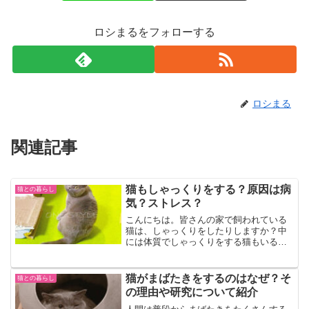
ロシまるをフォローする
ロシまる
関連記事
猫もしゃっくりをする？原因は病
猫との暮らし
気？ストレス？
こんにちは。皆さんの家で飼われている
猫は、しゃっくりをしたりしますか？中
には体質でしゃっくりをする猫もいると
聞きます。うちの猫は、あれ？しゃっく
りかな？と心配でオロオロしていたら、
実際は毛玉を吐き出しただけでした。で
猫がまばたきをするのはなぜ？そ
猫との暮らし
も、愛猫の様子がいつもと...
の理由や研究について紹介